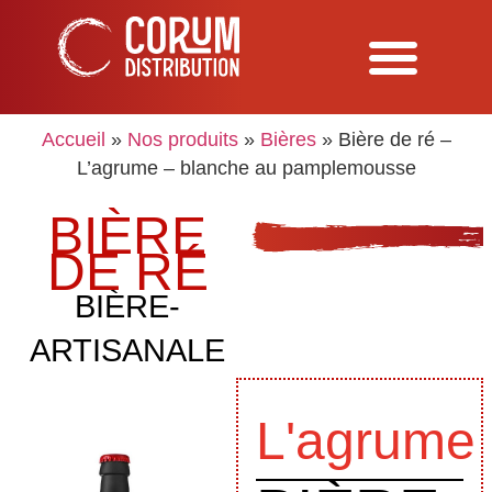
Accueil
»
Nos produits
»
Bières
»
Bière de ré –
L’agrume – blanche au pamplemousse
BIÈRE
DE RÉ
BIÈRE-
ARTISANALE
L'agrume​