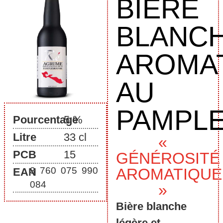
BIÈRE
BLANC
AROMA
AU
PAMPL
Pourcentage
5 %
Litre
33 cl
«
PCB
15
GÉNÉROSITÉ
3 760 075 990
AROMATIQUE
EAN
084
»
Bière blanche
légère et