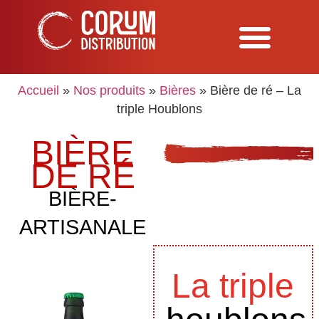
Accueil
»
Nos produits
»
Bières
»
Bière de ré – La
triple Houblons
BIÈRE
DE RÉ
BIÈRE-
ARTISANALE
La triple