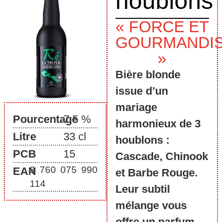
houblons
« FORCE ET
GOURMANDI
»
Bière blonde
issue d’un
mariage
Pourcentage
7,5 %
harmonieux de 3
Litre
33 cl
houblons :
PCB
15
Cascade, Chinook
3 760 075 990
EAN
et Barbe Rouge.
114
Leur subtil
mélange vous
offre un parfum