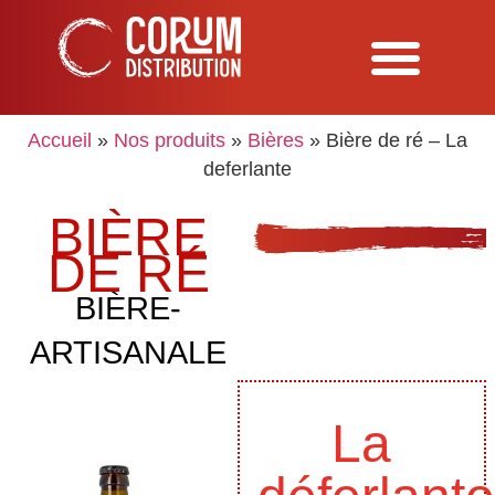
Accueil
»
Nos produits
»
Bières
»
Bière de ré – La
deferlante
BIÈRE
DE RÉ
BIÈRE-
ARTISANALE
La