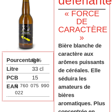
déferlante
« FORCE
DE
CARACTÈRE
»
Bière blanche de
caractère aux
Pourcentage
8 %
arômes puissants
Litre
33 cl
de céréales. Elle
PCB
15
séduira les
3 760 075 990
EAN
amateurs de
022
bières
aromatiques. Plus
concentrée en