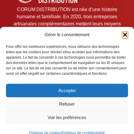
CORUM DISTRIBUTION est née d’une histoire
humaine et familliale. En 2020, trois entreprises
artisanales complémentaires mettent leurs moyens
en commun pour développer une plate-forme de
Gérer le consentement
services logistiques et commerciale unique.
Pour offrir les meilleures expériences, nous utilisons des technologies
telles que les cookies pour stocker et/ou accéder aux informations des
Mentions légales
appareils. Le fait de consentir à ces technologies nous permettra de traiter
des données telles que le comportement de navigation ou les ID uniques
sur ce site. Le fait de ne pas consentir ou de retirer son consentement peut
Cookies
avoir un effet négatif sur certaines caractéristiques et fonctions.
Confidentialité
Accepter
Refuser
Voir les préférences
Le Feynard – 17210 Chevanceaux – France © CORUM
DISTRIBUTION 2024
Politique de cookies
Politique de confidentialité