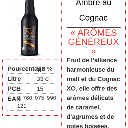
Ambré au
Cognac
« ARÔMES
GÉNÉREUX
»
Fruit de l’alliance
Pourcentage
5,8 %
harmonieuse du
Litre
33 cl
malt et du Cognac
XO, elle offre des
PCB
15
arômes délicats
3 760 075 990
EAN
121
de caramel,
d’agrumes et de
notes boisées.