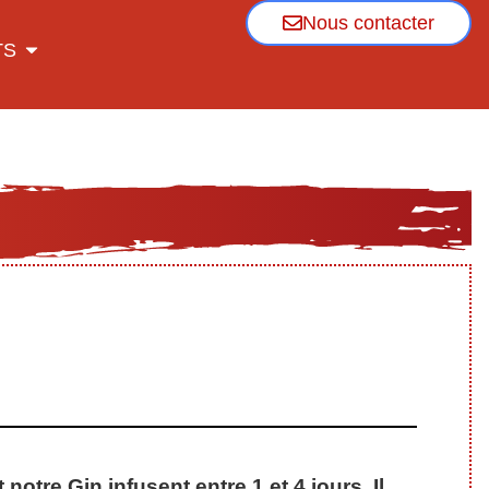
Nous contacter
TS
tre Gin infusent entre 1 et 4 jours. Il