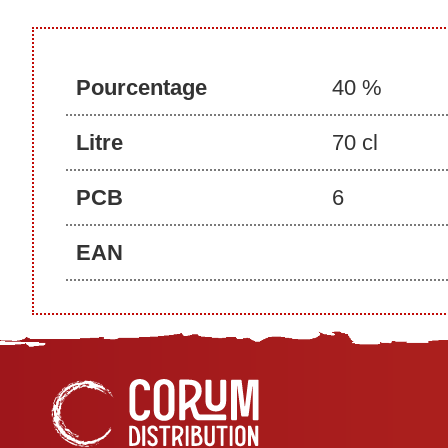
Pourcentage
40 %
Litre
70 cl
PCB
6
EAN