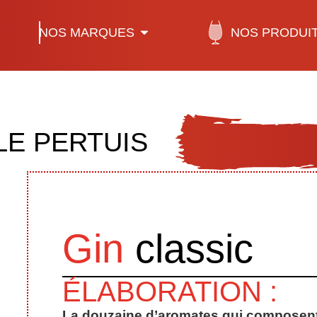
NOS MARQUES
NOS PRODUI
LE PERTUIS
Gin
classic
ÉLABORATION :
La douzaine d’aromates qui composent no