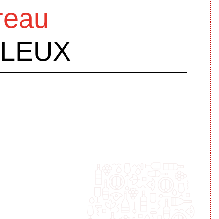
reau
LLEUX