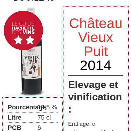
Château
Vieux
Puit
2014
Elevage et
vinification
:
Pourcentage
13,5 %
Litre
75 cl
Eraflage, tri
PCB
6